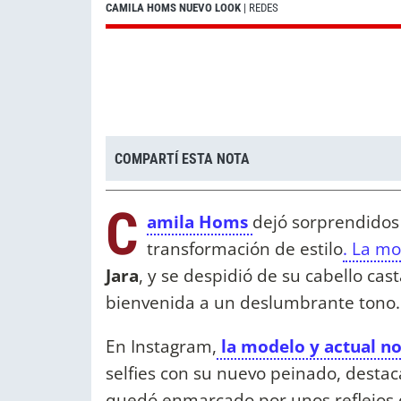
CAMILA HOMS NUEVO LOOK
| REDES
COMPARTÍ ESTA NOTA
C
amila Homs
dejó sorprendidos 
transformación de estilo
. La m
Jara
, y se despidió de su cabello cas
bienvenida a un deslumbrante tono.
En Instagram,
la modelo y actual no
selfies con su nuevo peinado, destac
quedó enmarcado por unos reflejos 