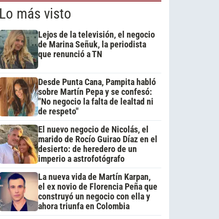
Lo más visto
Lejos de la televisión, el negocio
de Marina Señuk, la periodista
que renunció a TN
Desde Punta Cana, Pampita habló
sobre Martín Pepa y se confesó:
"No negocio la falta de lealtad ni
de respeto"
El nuevo negocio de Nicolás, el
marido de Rocío Guirao Díaz en el
desierto: de heredero de un
imperio a astrofotógrafo
La nueva vida de Martín Karpan,
el ex novio de Florencia Peña que
construyó un negocio con ella y
ahora triunfa en Colombia