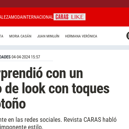
ALEZA
MODA
INTERNACIONAL
CARAS MIAMI
TA
MORIA CASÁN
JUAN MINUJÍN
HERMANA VERÓNICA
CARAS BRASIL
CARAS URUGUAY
DADES
04-04-2024 15:57
prendió con un
 de look con toques
otoño
nte en las redes sociales. Revista CARAS habló
imponente estilo.