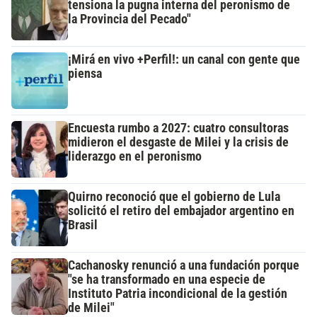
tensiona la pugna interna del peronismo de
la Provincia del Pecado"
¡Mirá en vivo +Perfil!: un canal con gente que
piensa
Encuesta rumbo a 2027: cuatro consultoras
midieron el desgaste de Milei y la crisis de
liderazgo en el peronismo
Quirno reconoció que el gobierno de Lula
solicitó el retiro del embajador argentino en
Brasil
Cachanosky renunció a una fundación porque
"se ha transformado en una especie de
Instituto Patria incondicional de la gestión
de Milei"