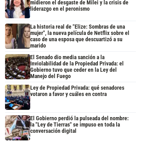
midieron el desgaste de Milei y la crisis de
liderazgo en el peronismo
La historia real de "Elize: Sombras de una
mujer", la nueva película de Netflix sobre el
caso de una esposa que descuartizó a su
marido
El Senado dio media sanción a la
Inviolabilidad de la Propiedad Privada: el
Gobierno tuvo que ceder en la Ley del
Manejo del Fuego
Ley de Propiedad Privada: qué senadores
votaron a favor y cuáles en contra
El Gobierno perdió la pulseada del nombre:
la "Ley de Tierras" se impuso en toda la
conversación digital