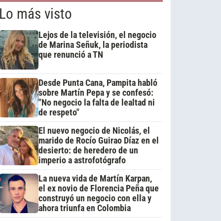
Lo más visto
Lejos de la televisión, el negocio
de Marina Señuk, la periodista
que renunció a TN
Desde Punta Cana, Pampita habló
sobre Martín Pepa y se confesó:
"No negocio la falta de lealtad ni
de respeto"
El nuevo negocio de Nicolás, el
marido de Rocío Guirao Díaz en el
desierto: de heredero de un
imperio a astrofotógrafo
La nueva vida de Martín Karpan,
el ex novio de Florencia Peña que
construyó un negocio con ella y
ahora triunfa en Colombia