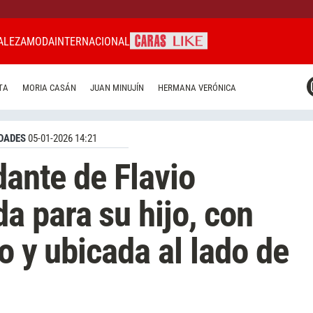
ALEZA
MODA
INTERNACIONAL
CARAS MIAMI
TA
MORIA CASÁN
JUAN MINUJÍN
HERMANA VERÓNICA
CARAS BRASIL
CARAS URUGUAY
DADES
05-01-2026 14:21
dante de Flavio
 para su hijo, con
o y ubicada al lado de