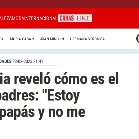
ALEZA
MODA
INTERNACIONAL
CARAS MIAMI
TA
MORIA CASÁN
JUAN MINUJÍN
HERMANA VERÓNICA
CARAS BRASIL
CARAS URUGUAY
DADES
23-02-2023 21:41
ia reveló cómo es el
padres: "Estoy
 papás y no me