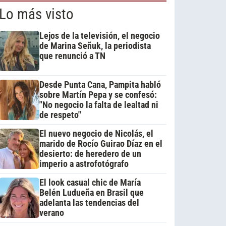
Lo más visto
Lejos de la televisión, el negocio
de Marina Señuk, la periodista
que renunció a TN
Desde Punta Cana, Pampita habló
sobre Martín Pepa y se confesó:
"No negocio la falta de lealtad ni
de respeto"
El nuevo negocio de Nicolás, el
marido de Rocío Guirao Díaz en el
desierto: de heredero de un
imperio a astrofotógrafo
El look casual chic de María
Belén Ludueña en Brasil que
adelanta las tendencias del
verano