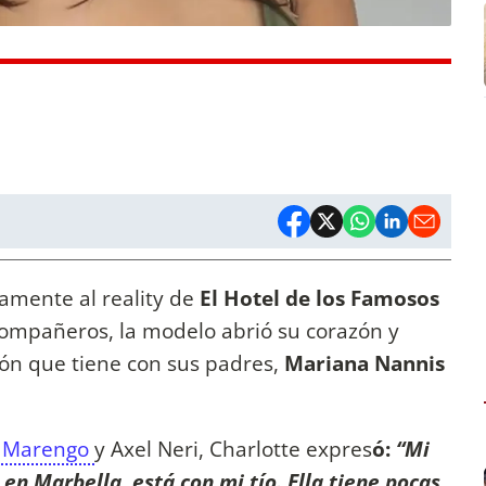
amente al reality de
El Hotel de los Famosos
ompañeros, la modelo abrió su corazón y
ión que tiene con sus padres,
Mariana Nannis
o Marengo
y Axel Neri, Charlotte expres
ó:
“Mi
en Marbella, está con mi tío. Ella tiene pocas