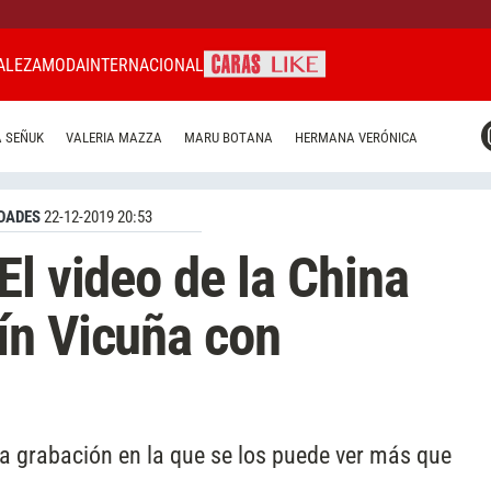
ALEZA
MODA
INTERNACIONAL
CARAS MIAMI
 SEÑUK
VALERIA MAZZA
MARU BOTANA
HERMANA VERÓNICA
CARAS BRASIL
CARAS URUGUAY
DADES
22-12-2019 20:53
El video de la China
ín Vicuña con
na grabación en la que se los puede ver más que