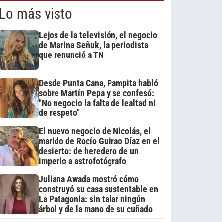
Lo más visto
Lejos de la televisión, el negocio
de Marina Señuk, la periodista
que renunció a TN
Desde Punta Cana, Pampita habló
sobre Martín Pepa y se confesó:
"No negocio la falta de lealtad ni
de respeto"
El nuevo negocio de Nicolás, el
marido de Rocío Guirao Díaz en el
desierto: de heredero de un
imperio a astrofotógrafo
Juliana Awada mostró cómo
construyó su casa sustentable en
La Patagonia: sin talar ningún
árbol y de la mano de su cuñado