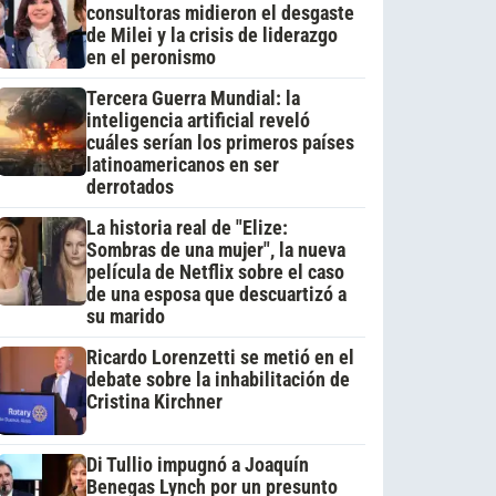
consultoras midieron el desgaste
de Milei y la crisis de liderazgo
en el peronismo
Tercera Guerra Mundial: la
inteligencia artificial reveló
cuáles serían los primeros países
latinoamericanos en ser
derrotados
La historia real de "Elize:
Sombras de una mujer", la nueva
película de Netflix sobre el caso
de una esposa que descuartizó a
su marido
Ricardo Lorenzetti se metió en el
debate sobre la inhabilitación de
Cristina Kirchner
Di Tullio impugnó a Joaquín
Benegas Lynch por un presunto