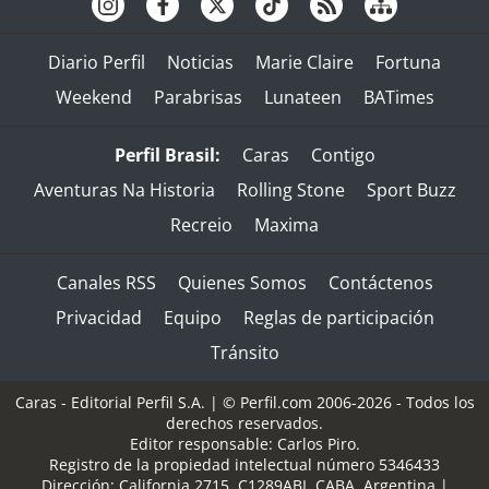
Diario Perfil
Noticias
Marie Claire
Fortuna
Weekend
Parabrisas
Lunateen
BATimes
Perfil Brasil:
Caras
Contigo
Aventuras Na Historia
Rolling Stone
Sport Buzz
Recreio
Maxima
Canales RSS
Quienes Somos
Contáctenos
Privacidad
Equipo
Reglas de participación
Tránsito
Caras - Editorial Perfil S.A.
| © Perfil.com 2006-2026 - Todos los
derechos reservados.
Editor responsable: Carlos Piro.
Registro de la propiedad intelectual número 5346433
Dirección:
California 2715
,
C1289ABI
,
CABA, Argentina
|