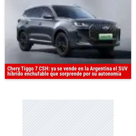
Chery Tiggo 7 CSH: ya se vende en la Argentina el SUV
híbrido enchufable que sorprende por su autonomía