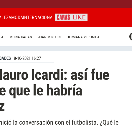
ALEZA
MODA
INTERNACIONAL
CARAS MIAMI
TA
MORIA CASÁN
JUAN MINUJÍN
HERMANA VERÓNICA
CARAS BRASIL
CARAS URUGUAY
DADES
18-10-2021 16:27
auro Icardi: así fue
e que le habría
z
ició la conversación con el futbolista. ¿Qué le