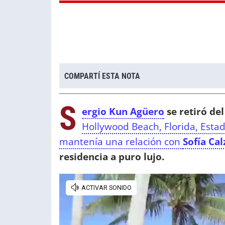
COMPARTÍ ESTA NOTA
S
ergio Kun Agüero
se retiró del
Hollywood Beach, Florida, Esta
mantenía una relación con
Sofía Cal
residencia a puro lujo.