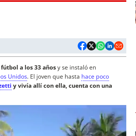
 fútbol a los 33 años
y se instaló en
dos Unidos
. El joven que hasta
hace poco
zetti
y vivía allí con ella, cuenta con una