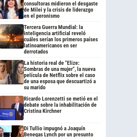
consultoras midieron el desgaste
de Milei y la crisis de liderazgo
en el peronismo
Tercera Guerra Mundial: la
inteligencia artificial reveló
cuáles serían los primeros países
latinoamericanos en ser
derrotados
La historia real de "Elize:
Sombras de una mujer", la nueva
película de Netflix sobre el caso
de una esposa que descuartizó a
su marido
Ricardo Lorenzetti se metió en el
debate sobre la inhabilitación de
Cristina Kirchner
Di Tullio impugnó a Joaquín
Benegas Lynch por un presunto