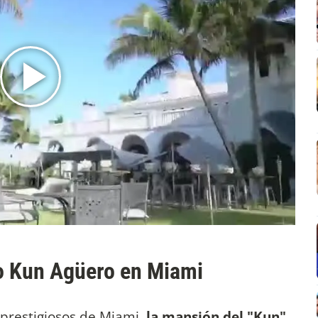
o Kun Agüero
en Miami
prestigiosos de Miami,
la mansión del "Kun"