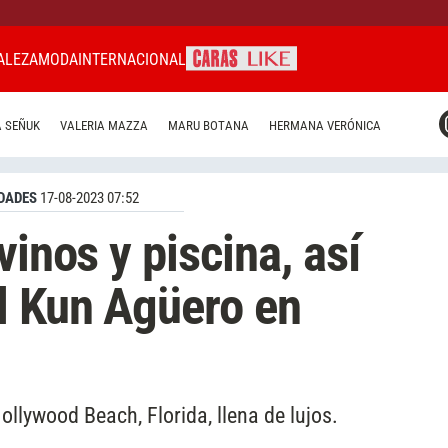
ALEZA
MODA
INTERNACIONAL
CARAS MIAMI
 SEÑUK
VALERIA MAZZA
MARU BOTANA
HERMANA VERÓNICA
CARAS BRASIL
CARAS URUGUAY
DADES
17-08-2023 07:52
vinos y piscina, así
l Kun Agüero en
ollywood Beach, Florida, llena de lujos.