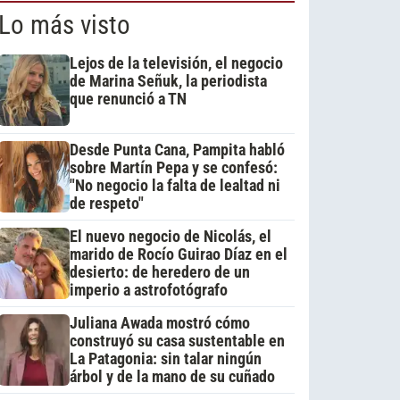
Lo más visto
Lejos de la televisión, el negocio
de Marina Señuk, la periodista
que renunció a TN
Desde Punta Cana, Pampita habló
sobre Martín Pepa y se confesó:
"No negocio la falta de lealtad ni
de respeto"
El nuevo negocio de Nicolás, el
marido de Rocío Guirao Díaz en el
desierto: de heredero de un
imperio a astrofotógrafo
Juliana Awada mostró cómo
construyó su casa sustentable en
La Patagonia: sin talar ningún
árbol y de la mano de su cuñado