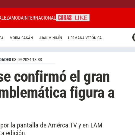
ALEZA
MODA
INTERNACIONAL
CARAS MIAMI
TA
MORIA CASÁN
JUAN MINUJÍN
HERMANA VERÓNICA
CARAS BRASIL
CARAS URUGUAY
DADES
03-09-2024 13:33
e confirmó el gran
mblemática figura a
 por la pantalla de Amérca TV y en LAM
ta edición.