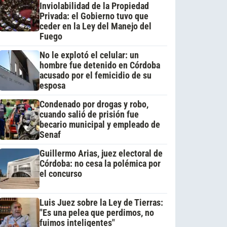
Inviolabilidad de la Propiedad
Privada: el Gobierno tuvo que
ceder en la Ley del Manejo del
Fuego
No le explotó el celular: un
hombre fue detenido en Córdoba
acusado por el femicidio de su
esposa
Condenado por drogas y robo,
cuando salió de prisión fue
becario municipal y empleado de
Senaf
Guillermo Arias, juez electoral de
Córdoba: no cesa la polémica por
el concurso
Luis Juez sobre la Ley de Tierras:
"Es una pelea que perdimos, no
fuimos inteligentes"