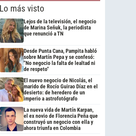
Lo más visto
Lejos de la televisión, el negocio
de Marina Señuk, la periodista
que renunció a TN
Desde Punta Cana, Pampita habló
sobre Martín Pepa y se confesó:
"No negocio la falta de lealtad ni
de respeto"
El nuevo negocio de Nicolás, el
marido de Rocío Guirao Díaz en el
desierto: de heredero de un
imperio a astrofotógrafo
La nueva vida de Martín Karpan,
el ex novio de Florencia Peña que
construyó un negocio con ella y
ahora triunfa en Colombia