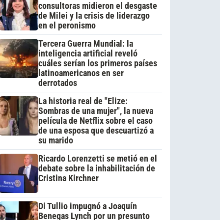
consultoras midieron el desgaste
de Milei y la crisis de liderazgo
en el peronismo
Tercera Guerra Mundial: la
inteligencia artificial reveló
cuáles serían los primeros países
latinoamericanos en ser
derrotados
La historia real de "Elize:
Sombras de una mujer", la nueva
película de Netflix sobre el caso
de una esposa que descuartizó a
su marido
Ricardo Lorenzetti se metió en el
debate sobre la inhabilitación de
Cristina Kirchner
Di Tullio impugnó a Joaquín
Benegas Lynch por un presunto