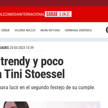
ALEZA
MODA
INTERNACIONAL
CARAS MIAMI
 SEÑUK
VALERIA MAZZA
MARU BOTANA
HERMANA VERÓNICA
CARAS BRASIL
CARAS URUGUAY
DADES
23-03-2023 13:39
 trendy y poco
 Tini Stoessel
para lucir en el segundo festejo de su cumple.