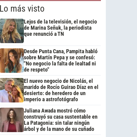
Lo más visto
Lejos de la televisión, el negocio
de Marina Señuk, la periodista
que renunció a TN
Desde Punta Cana, Pampita habló
sobre Martín Pepa y se confesó:
"No negocio la falta de lealtad ni
de respeto"
El nuevo negocio de Nicolás, el
marido de Rocío Guirao Díaz en el
desierto: de heredero de un
imperio a astrofotógrafo
Juliana Awada mostró cómo
construyó su casa sustentable en
La Patagonia: sin talar ningún
árbol y de la mano de su cuñado