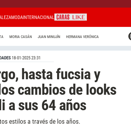
ALEZA
MODA
INTERNACIONAL
CARAS MIAMI
TA
MORIA CASÁN
JUAN MINUJÍN
HERMANA VERÓNICA
CARAS BRASIL
CARAS URUGUAY
DADES
18-01-2025 23:31
go, hasta fucsia y
 los cambios de looks
li a sus 64 años
os estilos a través de los años.