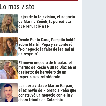
Lo más visto
Lejos de la televisión, el negocio
de Marina Señuk, la periodista
que renunció a TN
Desde Punta Cana, Pampita habló
sobre Martín Pepa y se confesó:
"No negocio la falta de lealtad ni
de respeto"
El nuevo negocio de Nicolás, el
marido de Rocío Guirao Díaz en el
desierto: de heredero de un
imperio a astrofotógrafo
La nueva vida de Martín Karpan,
el ex novio de Florencia Peña que
construyó un negocio con ella y
ahora triunfa en Colombia