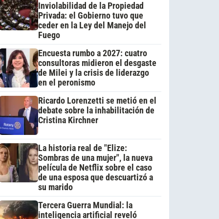
Inviolabilidad de la Propiedad
Privada: el Gobierno tuvo que
ceder en la Ley del Manejo del
Fuego
Encuesta rumbo a 2027: cuatro
consultoras midieron el desgaste
de Milei y la crisis de liderazgo
en el peronismo
Ricardo Lorenzetti se metió en el
debate sobre la inhabilitación de
Cristina Kirchner
La historia real de "Elize:
Sombras de una mujer", la nueva
película de Netflix sobre el caso
de una esposa que descuartizó a
su marido
Tercera Guerra Mundial: la
inteligencia artificial reveló