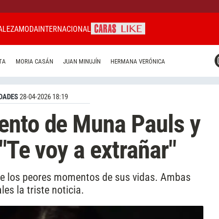
ALEZA
MODA
INTERNACIONAL
CARAS MIAMI
TA
MORIA CASÁN
JUAN MINUJÍN
HERMANA VERÓNICA
CARAS BRASIL
CARAS URUGUAY
DADES
28-04-2026 18:19
ento de Muna Pauls y
"Te voy a extrañar"
de los peores momentos de sus vidas. Ambas
es la triste noticia.