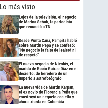
Lo más visto
Lejos de la televisión, el negocio
de Marina Señuk, la periodista
que renunció a TN
Desde Punta Cana, Pampita habló
sobre Martín Pepa y se confesó:
"No negocio la falta de lealtad ni
de respeto"
El nuevo negocio de Nicolás, el
marido de Rocío Guirao Díaz en el
desierto: de heredero de un
imperio a astrofotógrafo
La nueva vida de Martín Karpan,
el ex novio de Florencia Peña que
construyó un negocio con ella y
ahora triunfa en Colombia