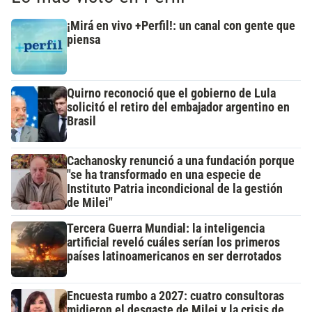
¡Mirá en vivo +Perfil!: un canal con gente que
piensa
Quirno reconoció que el gobierno de Lula
solicitó el retiro del embajador argentino en
Brasil
Cachanosky renunció a una fundación porque
"se ha transformado en una especie de
Instituto Patria incondicional de la gestión
de Milei"
Tercera Guerra Mundial: la inteligencia
artificial reveló cuáles serían los primeros
países latinoamericanos en ser derrotados
Encuesta rumbo a 2027: cuatro consultoras
midieron el desgaste de Milei y la crisis de