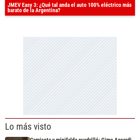
JMEV Easy 3: ¿Qué tal anda el auto 100% eléctrico más
barato de la Argentina?
Lo más visto
Camiseta y minifalda cuadrillé: Gime Accardi