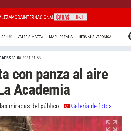
ALEZA
MODA
INTERNACIONAL
CARAS MIAMI
 SEÑUK
VALERIA MAZZA
MARU BOTANA
HERMANA VERÓNICA
CARAS BRASIL
CARAS URUGUAY
DADES
31-05-2021 21:58
ta con panza al aire
 La Academia
las miradas del público.
Galería de fotos