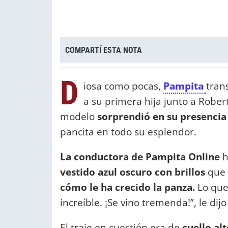
COMPARTÍ ESTA NOTA
D
iosa como pocas,
Pampita
tran
a su primera hija junto a Rober
modelo
sorprendió en su presenci
pancita en todo su esplendor.
La conductora de Pampita Online
h
vestido azul oscuro con brillos
que 
cómo le ha crecido la panza.
Lo que 
increíble. ¡Se vino tremenda!”, le dijo
El traje en cuestión era de
cuello alt