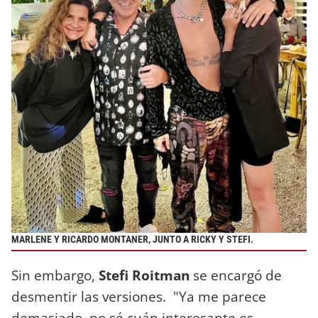
MARLENE Y RICARDO MONTANER, JUNTO A RICKY Y STEFI.
Sin embargo,
Stefi Roitman
se encargó de
desmentir las versiones. "Ya me parece
demasiado, no sé cuán interesante es.