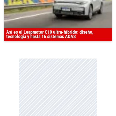
Así es el Leapmotor C10 ultra-híbrido: diseño,
tecnología y hasta 16 sistemas ADAS