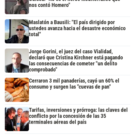
nos contó Homero"
Maslatón a Bausili: "El país dirigido por
ustedes avanza hacia el desastre económico
total"
Jorge Gorini, el juez del caso Vialidad,
declaró que Cristina Kirchner está pagando
las consecuencias de cometer "un delito
comprobado"
Cerraron 3 mil panaderías, cayó un 60% el
consumo y surgen las "cuevas de pan"
Tarifas, inversiones y prórroga: las claves del
conflicto por la concesión de las 35
terminales aéreas del país