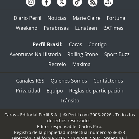
Diario Perfil
Noticias
Marie Claire
Fortuna
Weekend
Parabrisas
Lunateen
BATimes
Perfil Brasil:
Caras
Contigo
Aventuras Na Historia
Rolling Stone
Sport Buzz
Recreio
Maxima
Canales RSS
Quienes Somos
Contáctenos
Privacidad
Equipo
Reglas de participación
Tránsito
Caras - Editorial Perfil S.A.
| © Perfil.com 2006-2026 - Todos los
derechos reservados.
Editor responsable: Carlos Piro.
Registro de la propiedad intelectual número 5346433
Dirección:
California 2715
,
C1289ABI
,
CABA, Argentina
|