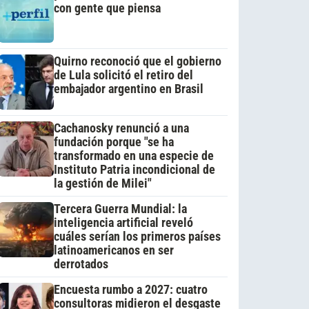
con gente que piensa
Quirno reconoció que el gobierno
de Lula solicitó el retiro del
embajador argentino en Brasil
Cachanosky renunció a una
fundación porque "se ha
transformado en una especie de
Instituto Patria incondicional de
la gestión de Milei"
Tercera Guerra Mundial: la
inteligencia artificial reveló
cuáles serían los primeros países
latinoamericanos en ser
derrotados
Encuesta rumbo a 2027: cuatro
consultoras midieron el desgaste