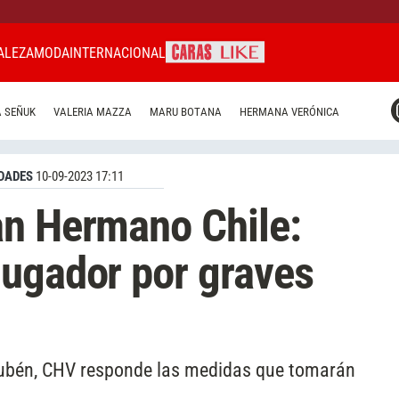
ALEZA
MODA
INTERNACIONAL
CARAS MIAMI
 SEÑUK
VALERIA MAZZA
MARU BOTANA
HERMANA VERÓNICA
CARAS BRASIL
CARAS URUGUAY
DADES
10-09-2023 17:11
an Hermano Chile:
jugador por graves
 Rubén, CHV responde las medidas que tomarán