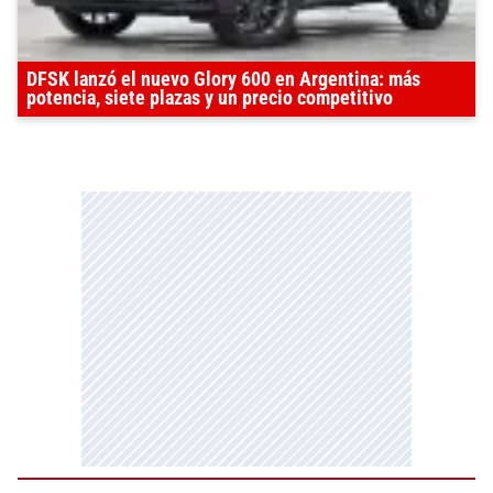
DFSK lanzó el nuevo Glory 600 en Argentina: más
potencia, siete plazas y un precio competitivo