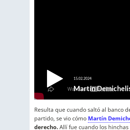
Resulta que cuando saltó al banco de
partido, se vio cómo
Martín Demiche
derecho.
Allí fue cuando los hinchas