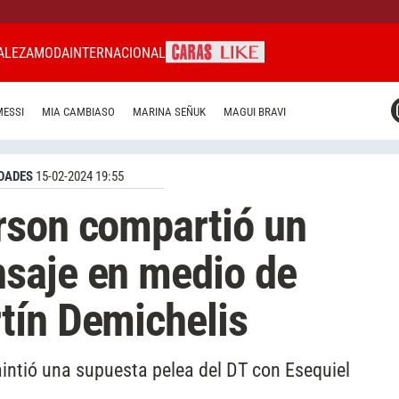
ALEZA
MODA
INTERNACIONAL
CARAS MIAMI
MESSI
MIA CAMBIASO
MARINA SEÑUK
MAGUI BRAVI
CARAS BRASIL
CARAS URUGUAY
DADES
15-02-2024 19:55
rson compartió un
saje en medio de
tín Demichelis
ntió una supuesta pelea del DT con Esequiel