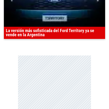
La versión más sofisticada del Ford Territory ya se
vende en la Argentina