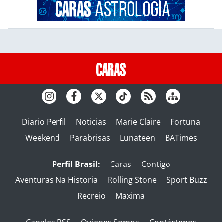
Diario Perfil
Noticias
Marie Claire
Fortuna
Weekend
Parabrisas
Lunateen
BATimes
Perfil Brasil:
Caras
Contigo
Aventuras Na Historia
Rolling Stone
Sport Buzz
Recreio
Maxima
Canales RSS
Quienes Somos
Contáctenos