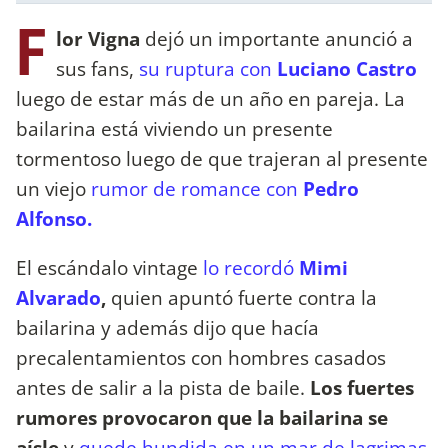
F
lor Vigna
dejó un importante anunció a
sus fans,
su ruptura con
Luciano Castro
luego de estar más de un año en pareja. La
bailarina está viviendo un presente
tormentoso luego de que trajeran al presente
un viejo
rumor de romance con
Pedro
Alfonso.
El escándalo vintage
lo recordó
Mimi
Alvarado
,
quien apuntó fuerte contra la
bailarina y además dijo que hacía
precalentamientos con hombres casados
antes de salir a la pista de baile.
Los fuertes
rumores provocaron que la bailarina se
aísle
y
quede hundida en un mar de lagrimas,