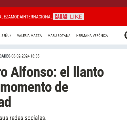
ALEZA
MODA
INTERNACIONAL
CARAS MIAMI
 SEÑUK
VALERIA MAZZA
MARU BOTANA
HERMANA VERÓNICA
CARAS BRASIL
CARAS URUGUAY
DADES
08-02-2024 18:35
o Alfonso: el llanto
al momento de
ad
sus redes sociales.