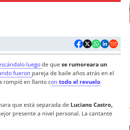
escándalo luego
de que
se rumoreara un
ando fueron
pareja de baile años atrás en el
na rompió en llanto c
on
todo el revuelo
mara que está separada de
Luciano Castro,
jor presente a nivel personal. La cantante