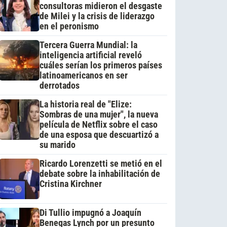
consultoras midieron el desgaste
de Milei y la crisis de liderazgo
en el peronismo
Tercera Guerra Mundial: la
inteligencia artificial reveló
cuáles serían los primeros países
latinoamericanos en ser
derrotados
La historia real de "Elize:
Sombras de una mujer", la nueva
película de Netflix sobre el caso
de una esposa que descuartizó a
su marido
Ricardo Lorenzetti se metió en el
debate sobre la inhabilitación de
Cristina Kirchner
Di Tullio impugnó a Joaquín
Benegas Lynch por un presunto