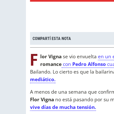
COMPARTÍ ESTA NOTA
F
lor Vigna
se vio envuelta
en un 
romance
con
Pedro Alfonso
cu
Bailando. Lo cierto es que la bailari
mediático.
A menos de una semana que confir
Flor Vigna
no está pasando por su me
vive días de mucha tensión.