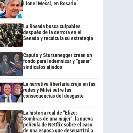
Lionel Messi, en Rosario
La Rosada busca culpables
después de la derrota en el
Senado y recalcula su estrategia
Caputo y Sturzenegger crean un
fondo para indemnizar y “ganar”
sindicatos aliados
La narrativa libertaria cruje en las
redes y Milei sufre las
consecuencias del desgaste
La historia real de "Elize:
Sombras de una mujer", la nueva
película de Netflix sobre el caso
de una esposa que descuartizó a