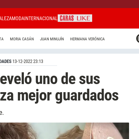
ALEZA
MODA
INTERNACIONAL
CARAS MIAMI
TA
MORIA CASÁN
JUAN MINUJÍN
HERMANA VERÓNICA
CARAS BRASIL
CARAS URUGUAY
DADES
13-12-2022 23:13
reveló uno de sus
eza mejor guardados
e.