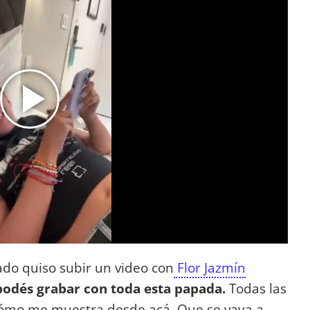
ado quiso subir un video con
Flor Jazmín
podés grabar con toda esta papada.
Todas las
í cómo me muestra desde acá. Que se vaya a