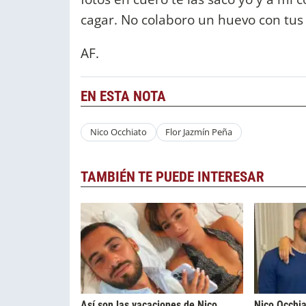
cagar. No colaboro un huevo con tus 
AF.
EN ESTA NOTA
Nico Occhiato
Flor Jazmín Peña
TAMBIÉN TE PUEDE INTERESAR
Así son las vacaciones de Nico
Nico Occhia