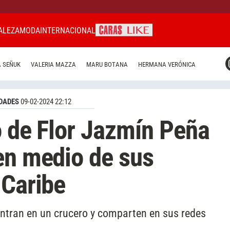
ALEZA
MODA
INTERNACIONAL
CARAS MIAMI
 SEÑUK
VALERIA MAZZA
MARU BOTANA
HERMANA VERÓNICA
CARAS BRASIL
CARAS URUGUAY
DADES
09-02-2024 22:12
o de Flor Jazmín Peña
en medio de sus
 Caribe
entran en un crucero y comparten en sus redes