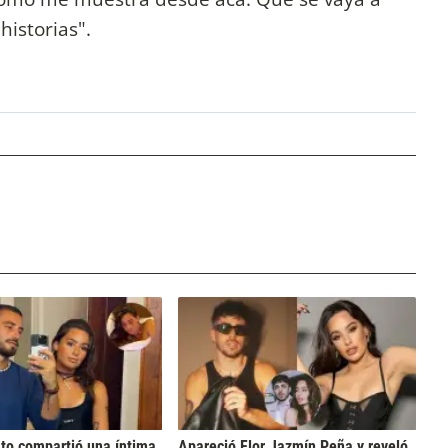
historias".
to compartió una íntima
Apareció Flor Jazmín Peña y reveló