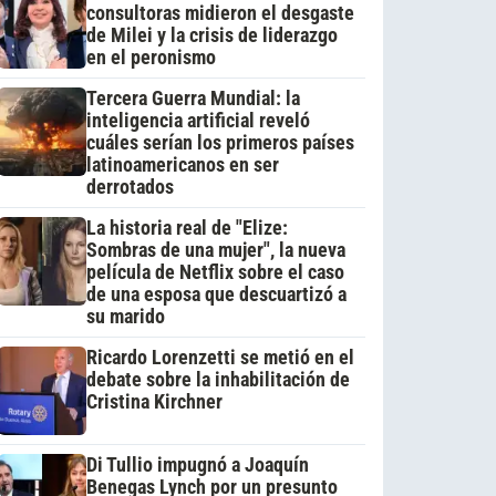
consultoras midieron el desgaste
de Milei y la crisis de liderazgo
en el peronismo
Tercera Guerra Mundial: la
inteligencia artificial reveló
cuáles serían los primeros países
latinoamericanos en ser
derrotados
La historia real de "Elize:
Sombras de una mujer", la nueva
película de Netflix sobre el caso
de una esposa que descuartizó a
su marido
Ricardo Lorenzetti se metió en el
debate sobre la inhabilitación de
Cristina Kirchner
Di Tullio impugnó a Joaquín
Benegas Lynch por un presunto