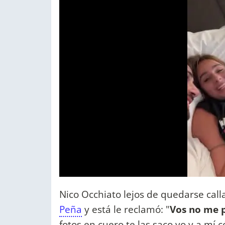
Nico Occhiato lejos de quedarse call
Peña
y está le reclamó: "
Vos no me 
fotos en cuero te las saco yo y a m