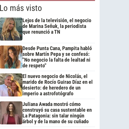
Lo más visto
Lejos de la televisión, el negocio
de Marina Señuk, la periodista
que renunció a TN
Desde Punta Cana, Pampita habló
sobre Martín Pepa y se confesó:
"No negocio la falta de lealtad ni
de respeto"
El nuevo negocio de Nicolás, el
marido de Rocío Guirao Díaz en el
desierto: de heredero de un
imperio a astrofotógrafo
Juliana Awada mostró cómo
construyó su casa sustentable en
La Patagonia: sin talar ningún
árbol y de la mano de su cuñado