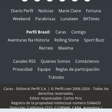
Diario Perfil
Noticias
Marie Claire
Fortuna
Weekend
Parabrisas
Lunateen
BATimes
Perfil Brasil:
Caras
Contigo
Aventuras Na Historia
Rolling Stone
Sport Buzz
Recreio
Maxima
Canales RSS
Quienes Somos
Contáctenos
Privacidad
Equipo
Reglas de participación
Tránsito
Caras - Editorial Perfil S.A.
| © Perfil.com 2006-2026 - Todos los
derechos reservados.
Editor responsable: Carlos Piro.
Registro de la propiedad intelectual número 5346433
Dirección:
California 2715
,
C1289ABI
,
CABA, Argentina
|