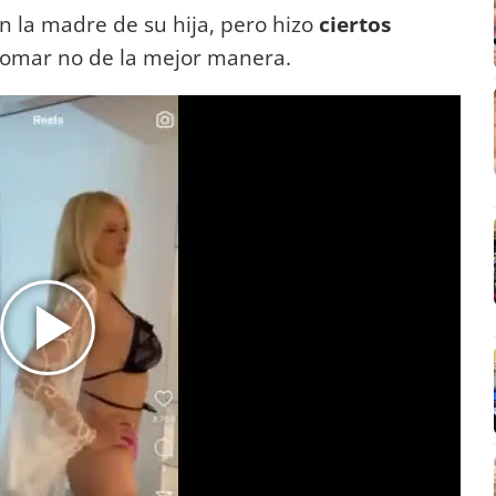
n la madre de su hija, pero hizo
ciertos
 tomar no de la mejor manera.