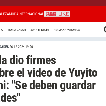
ALEZA
MODA
INTERNACIONAL
CARAS MIAMI
TA
MORIA CASÁN
JUAN MINUJÍN
HERMANA VERÓNICA
CARAS BRASIL
CARAS URUGUAY
DADES
26-12-2024 19:20
a dio firmes
bre el video de Yuyito
ni: "Se deben guardar
ades"