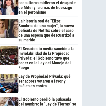
consultoras midieron el desgaste
de Milei y la crisis de liderazgo
en el peronismo
La historia real de "Elize:
Sombras de una mujer", la nueva
película de Netflix sobre el caso
de una esposa que descuartizó a
su marido
El Senado dio media sanción a la
Inviolabilidad de la Propiedad
Privada: el Gobierno tuvo que
ceder en la Ley del Manejo del
Fuego
Ley de Propiedad Privada: qué
senadores votaron a favor y
cuáles en contra
El Gobierno perdió la pulseada
del nombre: la "Ley de Tierras" se