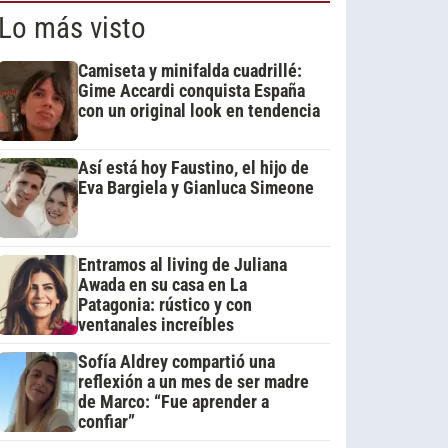
Lo más visto
Camiseta y minifalda cuadrillé:
Gime Accardi conquista España
con un original look en tendencia
Así está hoy Faustino, el hijo de
Eva Bargiela y Gianluca Simeone
Entramos al living de Juliana
Awada en su casa en La
Patagonia: rústico y con
ventanales increíbles
Sofía Aldrey compartió una
reflexión a un mes de ser madre
de Marco: “Fue aprender a
confiar”