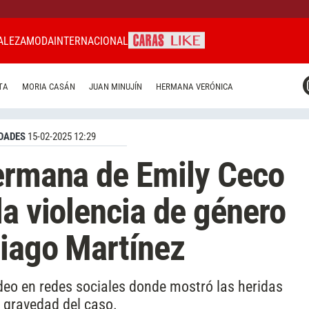
ALEZA
MODA
INTERNACIONAL
CARAS MIAMI
TA
MORIA CASÁN
JUAN MINUJÍN
HERMANA VERÓNICA
CARAS BRASIL
CARAS URUGUAY
DADES
15-02-2025 12:29
ermana de Emily Ceco
la violencia de género
tiago Martínez
eo en redes sociales donde mostró las heridas
la gravedad del caso.