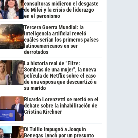
consultoras midieron el desgaste
de Milei y la crisis de liderazgo
en el peronismo
Tercera Guerra Mundial: la
inteligencia artificial reveló
cuáles serían los primeros países
latinoamericanos en ser
derrotados
La historia real de "Elize:
Sombras de una mujer", la nueva
película de Netflix sobre el caso
de una esposa que descuartizó a
su marido
Ricardo Lorenzetti se metió en el
debate sobre la inhabilitación de
Cristina Kirchner
Di Tullio impugnó a Joaquín
Benegas Lynch por un presunto