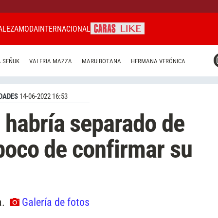
ALEZA
MODA
INTERNACIONAL
CARAS MIAMI
 SEÑUK
VALERIA MAZZA
MARU BOTANA
HERMANA VERÓNICA
CARAS BRASIL
CARAS URUGUAY
DADES
14-06-2022 16:53
habría separado de
poco de confirmar su
a.
Galería de fotos