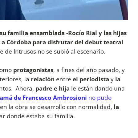
su familia ensamblada -Rocío Rial y las hijas
a Córdoba para disfrutar del debut teatral
 de Intrusos no se subió al escenario.
 como
protagonistas
, a fines del año pasado, y
eriores, la
relación
entre
el periodista
y
la
ntos. Ahora,
padre e hija
le están dando una
amá de Francesco Ambrosioni
no pudo
bien la obra se desarrollo con normalidad,
la
gar donde estaba su familia.