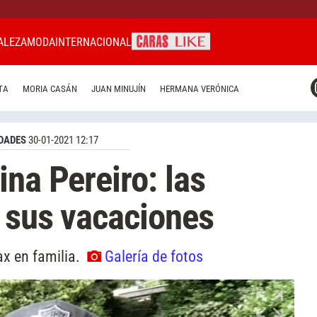
ALEZA
MODA
INTERNACIONAL
CARAS MIAMI
TA
MORIA CASÁN
JUAN MINUJÍN
HERMANA VERÓNICA
CARAS BRASIL
CARAS URUGUAY
DADES
30-01-2021 12:17
na Pereiro: las
 sus vacaciones
ax en familia.
Galería de fotos