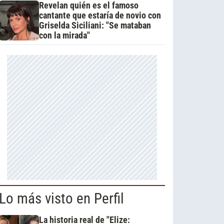
Revelan quién es el famoso
cantante que estaría de novio con
Griselda Siciliani: "Se mataban
con la mirada"
Lo más visto en Perfil
La historia real de "Elize: