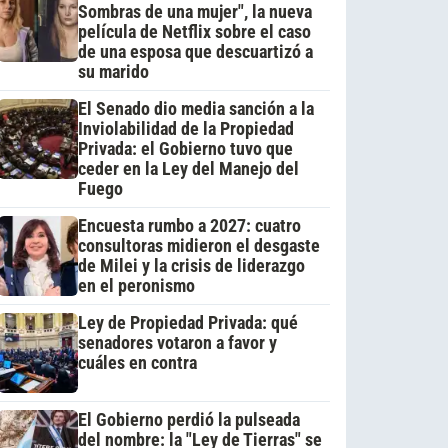
Sombras de una mujer", la nueva
película de Netflix sobre el caso
de una esposa que descuartizó a
su marido
El Senado dio media sanción a la
Inviolabilidad de la Propiedad
Privada: el Gobierno tuvo que
ceder en la Ley del Manejo del
Fuego
Encuesta rumbo a 2027: cuatro
consultoras midieron el desgaste
de Milei y la crisis de liderazgo
en el peronismo
Ley de Propiedad Privada: qué
senadores votaron a favor y
cuáles en contra
El Gobierno perdió la pulseada
del nombre: la "Ley de Tierras" se