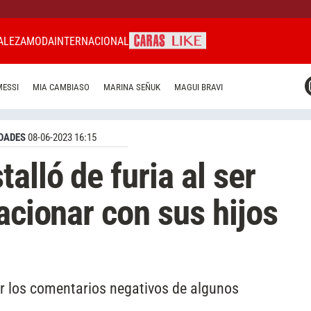
ALEZA
MODA
INTERNACIONAL
CARAS MIAMI
MESSI
MIA CAMBIASO
MARINA SEÑUK
MAGUI BRAVI
CARAS BRASIL
CARAS URUGUAY
DADES
08-06-2023 16:15
alló de furia al ser
acionar con sus hijos
ver los comentarios negativos de algunos