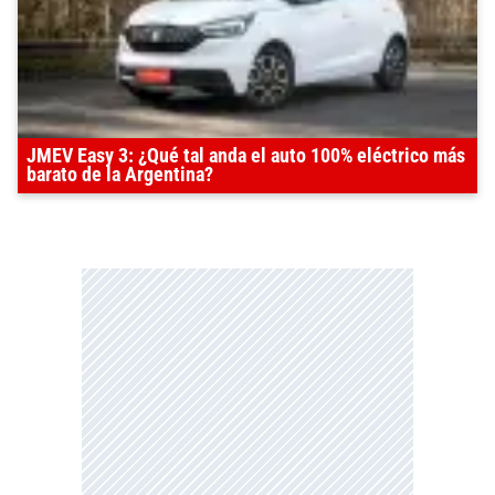
JMEV Easy 3: ¿Qué tal anda el auto 100% eléctrico más
barato de la Argentina?