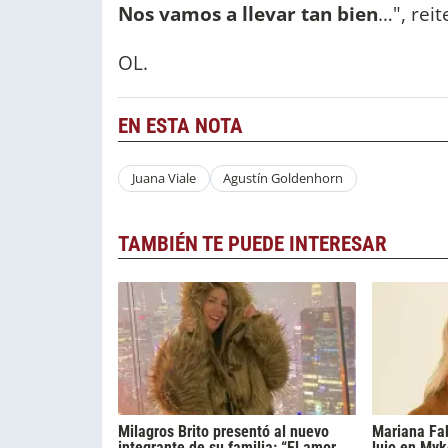
Nos vamos a llevar tan bien
…", rei
OL.
EN ESTA NOTA
Juana Viale
Agustín Goldenhorn
TAMBIÉN TE PUEDE INTERESAR
Milagros Brito presentó al nuevo
Mariana Fa
integrante de su familia: “El amor
lujo en Myk