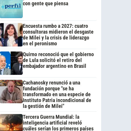
con gente que piensa
Encuesta rumbo a 2027: cuatro
consultoras midieron el desgaste
de Milei y la crisis de liderazgo
en el peronismo
Quirno reconoció que el gobierno
de Lula solicitó el retiro del
embajador argentino en Brasil
Cachanosky renunció a una
fundación porque "se ha
transformado en una especie de
Instituto Patria incondicional de
la gestión de Milei"
Tercera Guerra Mundial: la
inteligencia artificial reveló
cuáles serían los primeros países