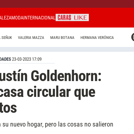
ALEZA
MODA
INTERNACIONAL
CARAS MIAMI
 SEÑUK
VALERIA MAZZA
MARU BOTANA
HERMANA VERÓNICA
CARAS BRASIL
CARAS URUGUAY
DADES
23-03-2023 17:09
ustín Goldenhorn:
casa circular que
tos
n su nuevo hogar, pero las cosas no salieron