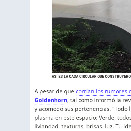
ASÍ ES LA CASA CIRCULAR QUE CONSTRUYER
A pesar de que
corrían los rumores d
Goldenhorn
, tal como informó la re
y acomodó sus pertenencias. "Todo 
plasma en este espacio: Verde, todos
liviandad, texturas, brisas. luz. Tu id