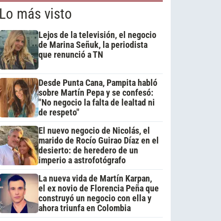
Lo más visto
Lejos de la televisión, el negocio
de Marina Señuk, la periodista
que renunció a TN
Desde Punta Cana, Pampita habló
sobre Martín Pepa y se confesó:
"No negocio la falta de lealtad ni
de respeto"
El nuevo negocio de Nicolás, el
marido de Rocío Guirao Díaz en el
desierto: de heredero de un
imperio a astrofotógrafo
La nueva vida de Martín Karpan,
el ex novio de Florencia Peña que
construyó un negocio con ella y
ahora triunfa en Colombia