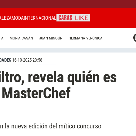
ALEZA
MODA
INTERNACIONAL
CARAS MIAMI
TA
MORIA CASÁN
JUAN MINUJÍN
HERMANA VERÓNICA
CARAS BRASIL
CARAS URUGUAY
DADES
16-10-2025 20:58
iltro, revela quién es
e MasterChef
en la nueva edición del mítico concurso