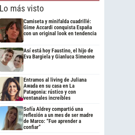
Lo más visto
Camiseta y minifalda cuadrillé:
Gime Accardi conquista España
con un original look en tendencia
Así está hoy Faustino, el hijo de
Eva Bargiela y Gianluca Simeone
Entramos al living de Juliana
Awada en su casa en La
Patagonia: rústico y con
ventanales increíbles
Sofía Aldrey compartió una
reflexión a un mes de ser madre
de Marco: “Fue aprender a
confiar”