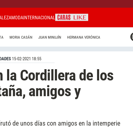
ALEZA
MODA
INTERNACIONAL
CARAS MIAMI
TA
MORIA CASÁN
JUAN MINUJÍN
HERMANA VERÓNICA
CARAS BRASIL
CARAS URUGUAY
DADES
15-02-2021 18:55
la Cordillera de los
taña, amigos y
frutó de unos días con amigos en la intemperie