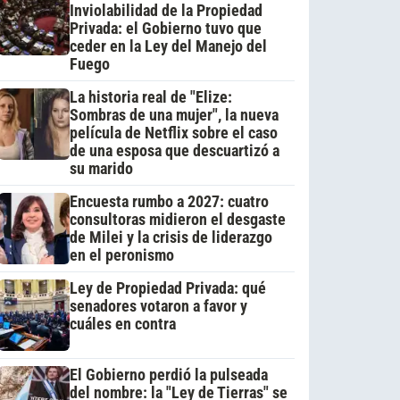
Inviolabilidad de la Propiedad
Privada: el Gobierno tuvo que
ceder en la Ley del Manejo del
Fuego
La historia real de "Elize:
Sombras de una mujer", la nueva
película de Netflix sobre el caso
de una esposa que descuartizó a
su marido
Encuesta rumbo a 2027: cuatro
consultoras midieron el desgaste
de Milei y la crisis de liderazgo
en el peronismo
Ley de Propiedad Privada: qué
senadores votaron a favor y
cuáles en contra
El Gobierno perdió la pulseada
del nombre: la "Ley de Tierras" se