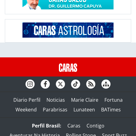
Diario Perfil
Noticias
Marie Claire
Fortuna
Weekend
Parabrisas
Lunateen
BATimes
Perfil Brasil:
Caras
Contigo
Aventuras Na Historia
Rolling Stone
Sport Buzz