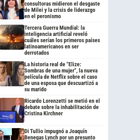
consultoras midieron el desgaste
de Milei y la crisis de liderazgo
en el peronismo
Tercera Guerra Mundial: la
inteligencia artificial reveló
cuáles serían los primeros países
latinoamericanos en ser
derrotados
La historia real de "Elize:
Sombras de una mujer", la nueva
película de Netflix sobre el caso
de una esposa que descuartizó a
su marido
Ricardo Lorenzetti se metió en el
debate sobre la inhabilitación de
Cristina Kirchner
Di Tullio impugnó a Joaquín
Benegas Lynch por un presunto