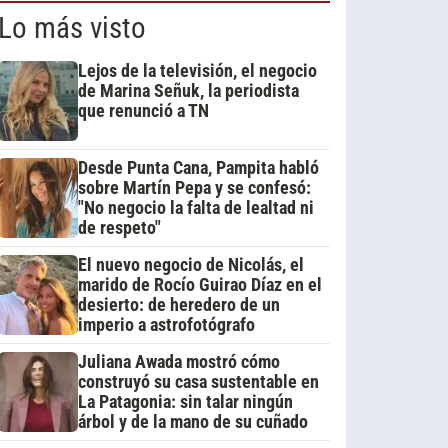
Lo más visto
Lejos de la televisión, el negocio
de Marina Señuk, la periodista
que renunció a TN
Desde Punta Cana, Pampita habló
sobre Martín Pepa y se confesó:
"No negocio la falta de lealtad ni
de respeto"
El nuevo negocio de Nicolás, el
marido de Rocío Guirao Díaz en el
desierto: de heredero de un
imperio a astrofotógrafo
Juliana Awada mostró cómo
construyó su casa sustentable en
La Patagonia: sin talar ningún
árbol y de la mano de su cuñado