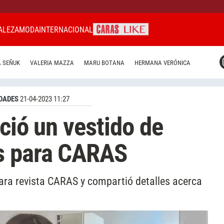
ALEZA
MODA
INTERNACIONAL
CARAS MIAMI
 SEÑUK
VALERIA MAZZA
MARU BOTANA
HERMANA VERÓNICA
CARAS BRASIL
CARAS URUGUAY
DADES
21-04-2023 11:27
ció un vestido de
s para CARAS
ra revista CARAS y compartió detalles acerca