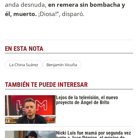
anda desnuda,
en remera sin bombacha y
él, muerto.
¡Diosa!”, disparó.
EN ESTA NOTA
La China Suárez
Benjamín Vicuña
TAMBIÉN TE PUEDE INTERESAR
Lejos de la televisión, el nuevo
proyecto de Ángel de Brito
Nicki Luis fue mamá por segunda vez
junto a Juan Pérsico, el músico de