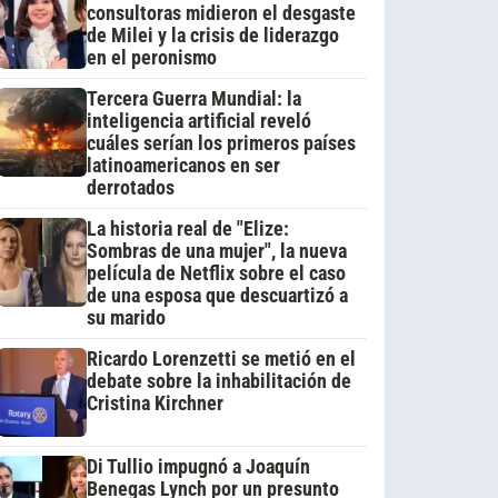
consultoras midieron el desgaste
de Milei y la crisis de liderazgo
en el peronismo
Tercera Guerra Mundial: la
inteligencia artificial reveló
cuáles serían los primeros países
latinoamericanos en ser
derrotados
La historia real de "Elize:
Sombras de una mujer", la nueva
película de Netflix sobre el caso
de una esposa que descuartizó a
su marido
Ricardo Lorenzetti se metió en el
debate sobre la inhabilitación de
Cristina Kirchner
Di Tullio impugnó a Joaquín
Benegas Lynch por un presunto