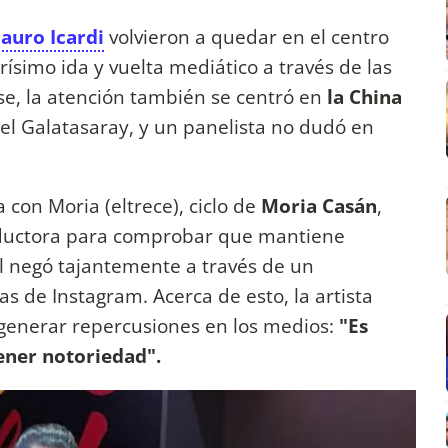
auro Icardi
volvieron a quedar en el centro
ísimo ida y vuelta mediático a través de las
se, la atención también se centró en
la China
 del Galatasaray, y un panelista no dudó en
on Moria (eltrece), ciclo de
Moria Casán
,
onductora para comprobar que mantiene
él negó tajantemente a través de un
s de Instagram. Acerca de esto, la artista
 generar repercusiones en los medios:
"Es
ener notoriedad".