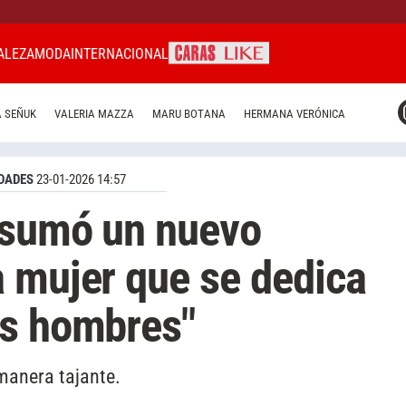
ALEZA
MODA
INTERNACIONAL
CARAS MIAMI
 SEÑUK
VALERIA MAZZA
MARU BOTANA
HERMANA VERÓNICA
CARAS BRASIL
CARAS URUGUAY
DADES
23-01-2026 14:57
 sumó un nuevo
 mujer que se dedica
os hombres"
 manera tajante.