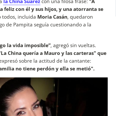
a
la China Suárez
con una filosa frase:
"A
 feliz con él y sus hijos, y una atorranta se
todos, incluida
Moria Casán
, quedaron
go de Pampita seguía cuestionando a la
go la vida imposible”
, agregó sin vueltas.
La China quería a Mauro y las carteras" que
expresó sobre la actitud de la cantante:
milia no tiene perdón y ella se metió".