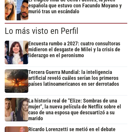
española que estuvo con Facundo Moyano y
murió tras un escándalo
Lo más visto en Perfil
Encuesta rumbo a 2027: cuatro consultoras
midieron el desgaste de Milei y la crisis de
liderazgo en el peronismo
Tercera Guerra Mundial: la inteligencia
artificial reveló cuáles serían los primeros
países latinoamericanos en ser derrotados
La historia real de "Elize: Sombras de una
mujer", la nueva película de Netflix sobre el
caso de una esposa que descuartizó a su
marido
Ricardo Lorenzetti se metió en el debate