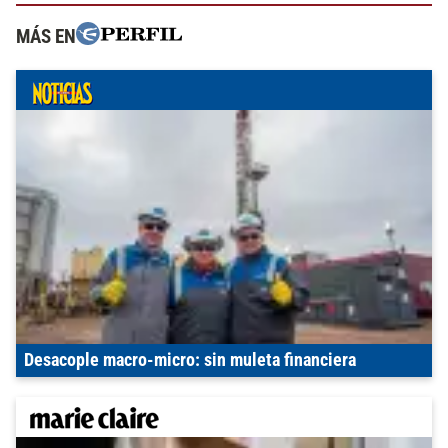
MÁS EN
Desacople macro-micro: sin muleta financiera