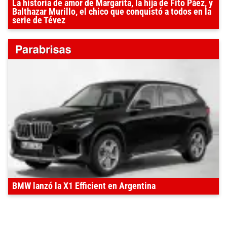
La historia de amor de Margarita, la hija de Fito Páez, y
Balthazar Murillo, el chico que conquistó a todos en la
serie de Tévez
BMW lanzó la X1 Efficient en Argentina