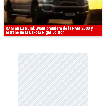
RAM en La Rural: avant premiere de la RAM 2500 y
estreno de la Dakota Night Edition