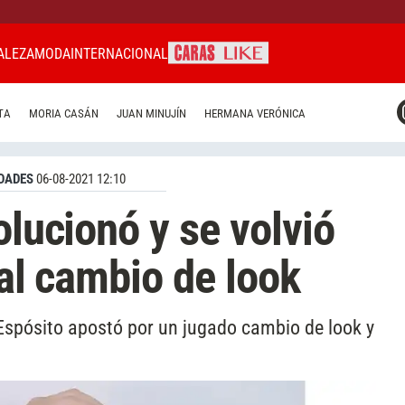
ALEZA
MODA
INTERNACIONAL
CARAS MIAMI
TA
MORIA CASÁN
JUAN MINUJÍN
HERMANA VERÓNICA
CARAS BRASIL
CARAS URUGUAY
DADES
06-08-2021 12:10
olucionó y se volvió
cal cambio de look
i Espósito apostó por un jugado cambio de look y