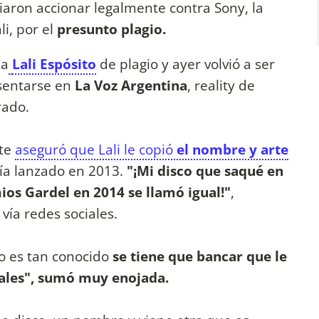
aron accionar legalmente contra Sony, la
i, por el
presunto plagio.
 a
Lali Espósito
de plagio y ayer volvió a ser
esentarse en
La Voz Argentina
, reality de
rado.
nte
aseguró que Lali le copió
el nombre y arte
ía lanzado en 2013.
"¡Mi disco que saqué en
os Gardel en 2014 se llamó igual!"
,
ía redes sociales.
o es tan conocido
se tiene que bancar que le
rales", sumó muy enojada.