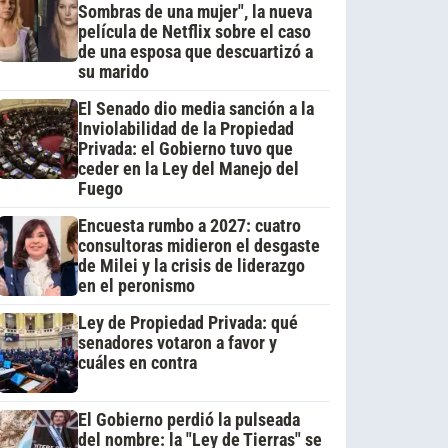
Sombras de una mujer", la nueva
película de Netflix sobre el caso
de una esposa que descuartizó a
su marido
El Senado dio media sanción a la
Inviolabilidad de la Propiedad
Privada: el Gobierno tuvo que
ceder en la Ley del Manejo del
Fuego
Encuesta rumbo a 2027: cuatro
consultoras midieron el desgaste
de Milei y la crisis de liderazgo
en el peronismo
Ley de Propiedad Privada: qué
senadores votaron a favor y
cuáles en contra
El Gobierno perdió la pulseada
del nombre: la "Ley de Tierras" se