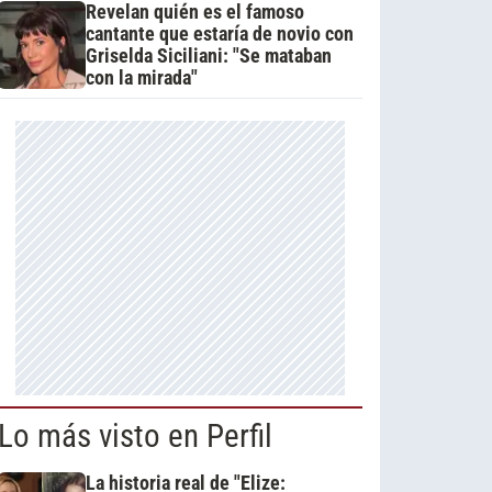
Revelan quién es el famoso
cantante que estaría de novio con
Griselda Siciliani: "Se mataban
con la mirada"
Lo más visto en Perfil
La historia real de "Elize: