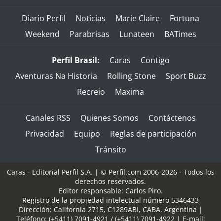
Diario Perfil
Noticias
Marie Claire
Fortuna
Weekend
Parabrisas
Lunateen
BATimes
Perfil Brasil:
Caras
Contigo
Aventuras Na Historia
Rolling Stone
Sport Buzz
Recreio
Maxima
Canales RSS
Quienes Somos
Contáctenos
Privacidad
Equipo
Reglas de participación
Tránsito
Caras - Editorial Perfil S.A.
| © Perfil.com 2006-2026 - Todos los
derechos reservados.
Editor responsable: Carlos Piro.
Registro de la propiedad intelectual número 5346433
Dirección:
California 2715
,
C1289ABI
,
CABA, Argentina
|
Teléfono:
(+5411) 7091-4921
/
(+5411) 7091-4922
| E-mail: