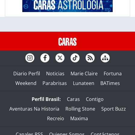
Diario Perfil
Noticias
Marie Claire
Fortuna
Weekend
Parabrisas
Lunateen
BATimes
Perfil Brasil:
Caras
Contigo
Aventuras Na Historia
Rolling Stone
Sport Buzz
Recreio
Maxima
Canales RSS
Quienes Somos
Contáctenos